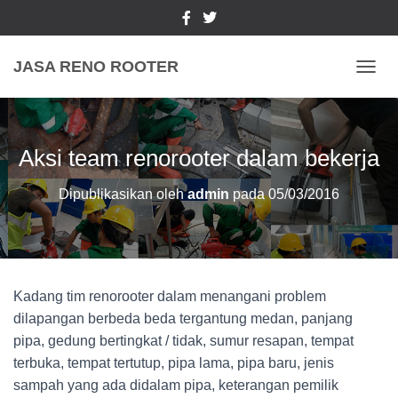
JASA RENO ROOTER
TOGGL
Aksi team renorooter dalam bekerja
Dipublikasikan oleh
admin
pada
05/03/2016
Kadang tim renorooter dalam menangani problem
dilapangan berbeda beda tergantung medan, panjang
pipa, gedung bertingkat / tidak, sumur resapan, tempat
terbuka, tempat tertutup, pipa lama, pipa baru, jenis
sampah yang ada didalam pipa, keterangan pemilik