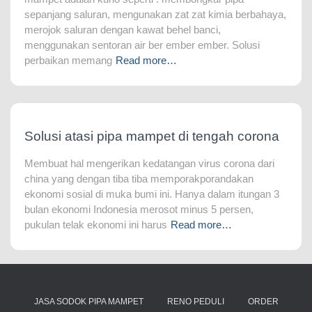
sepanjang saluran, mengunakan zat zat kimia berbahaya,
merojok saluran dengan kawat behel banci,
menggunakan sentoran air ber ember ember. Solusi
perbaikan memang
Read more…
Solusi atasi pipa mampet di tengah corona
Membuat hal mengerikan kedatangan virus corona dari
china yang dengan tiba tiba memporakporandakan
ekonomi sosial di muka bumi ini. Hanya dalam itungan 3
bulan ekonomi Indonesia merosot minus 5 persen,
pukulan telak ekonomi ini harus
Read more…
JASA SODOK PIPA MAMPET
RENO PEDULI
ORDER