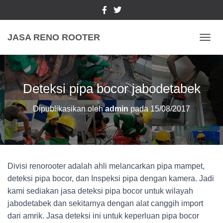
JASA RENO ROOTER
TOGGL
Deteksi pipa bocor jabodetabek
Dipublikasikan oleh
admin
pada
15/08/2017
Divisi renorooter adalah ahli melancarkan pipa mampet,
deteksi pipa bocor, dan Inspeksi pipa dengan kamera. Jadi
kami sediakan jasa deteksi pipa bocor untuk wilayah
jabodetabek dan sekitarnya dengan alat canggih import
dari amrik. Jasa deteksi ini untuk keperluan pipa bocor