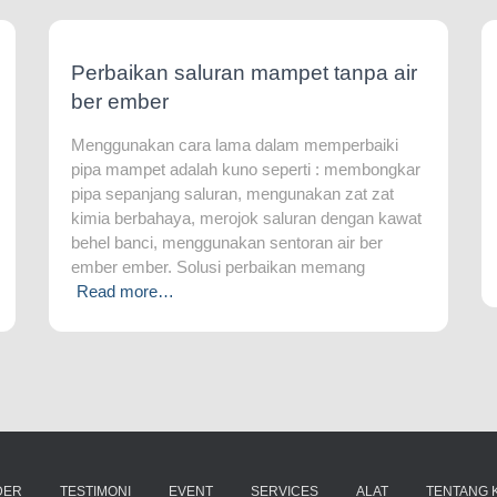
Perbaikan saluran mampet tanpa air
ber ember
Menggunakan cara lama dalam memperbaiki
pipa mampet adalah kuno seperti : membongkar
pipa sepanjang saluran, mengunakan zat zat
kimia berbahaya, merojok saluran dengan kawat
behel banci, menggunakan sentoran air ber
ember ember. Solusi perbaikan memang
Read more…
DER
TESTIMONI
EVENT
SERVICES
ALAT
TENTANG K