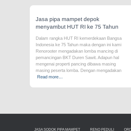
Jasa pipa mampet depok
menyambut HUT RI ke 75 Tahun
Dalam rangka HUT RI kemerdekaan Bangsa
Indonesia ke 75 Tahun maka dengan ini kami
Renorooter mengadakan lomba mancing di
pemancingan BKT Duren Sawit. Adapun hal
mengenai properti pancing dibawa masing
masing peserta lomba. Dengan mengadakan
Read more…
JASA SODOK PIPA MAMPET
RENO PEDULI
OR