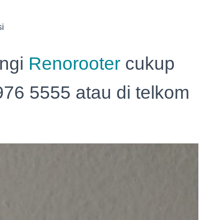
i
ungi
Renorooter
cukup
976 5555 atau di telkom