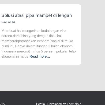
Solusi atasi pipa mampet di tengah
corona
Membuat hal mengerikan kedatangan virus
corona dari china yang dengan tiba tiba
memporakporandakan ekonomi sosial di muka
bumi ini. Hanya dalam itungan 3 bulan ekonomi
Indonesia merosot minus 5 persen, pukulan telak
ekonomi ini harus
Read more…
ITA
Hestia | Developed by
ThemeIsle