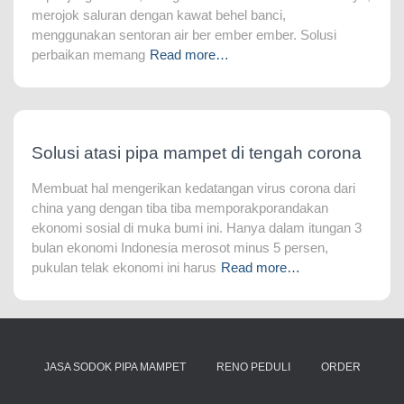
merojok saluran dengan kawat behel banci,
menggunakan sentoran air ber ember ember. Solusi
perbaikan memang
Read more…
Solusi atasi pipa mampet di tengah corona
Membuat hal mengerikan kedatangan virus corona dari
china yang dengan tiba tiba memporakporandakan
ekonomi sosial di muka bumi ini. Hanya dalam itungan 3
bulan ekonomi Indonesia merosot minus 5 persen,
pukulan telak ekonomi ini harus
Read more…
JASA SODOK PIPA MAMPET
RENO PEDULI
ORDER