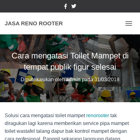
JASA RENO ROOTER
TOGGL
Cara mengatasi Toilet Mampet di
tempat publik figur selesai
Dipublikasikan oleh
admin
pada
31/03/2018
Solusi cara mengatasi toilet mampet
renorooter
tak
diragukan lagi karena memberikan service pipa mampet
toilet wastafel talang dapur bak kontrol mampet dengan
cara profesional. Panggil sekarang langsung datang