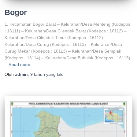
Bogor
1. Kecamatan Bogor Barat – Kelurahan/Desa Menteng (Kodepos
: 16111) – Kelurahan/Desa Cilendek Barat (Kodepos : 16112) –
Kelurahan/Desa Cilendek Timur (Kodepos : 16112) –
Kelurahan/Desa Curug (Kodepos : 16113) – Kelurahan/Desa
Curug Mekar (Kodepos : 16113) – Kelurahan/Desa Semplak
(Kodepos : 16114) – Kelurahan/Desa Bubulak (Kodepos : 16115)
–
Read more…
Oleh
admin
,
9 tahun
yang lalu