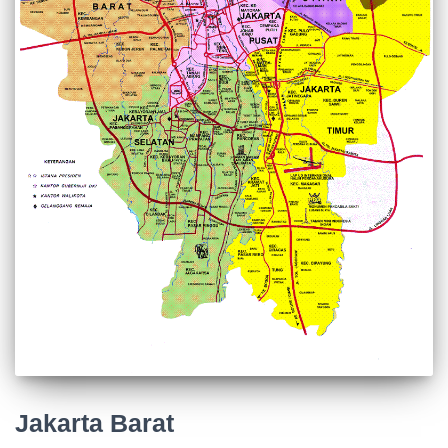
Jakarta Barat