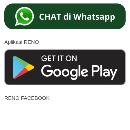
Aplikasi RENO
RENO FACEBOOK