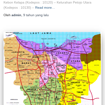
Kebon Kelapa (Kodepos : 10120) – Kelurahan Petojo Utara
(Kodepos : 10130) –
Read more…
Oleh
admin
,
9 tahun
yang lalu