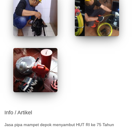
Info / Artikel
Jasa pipa mampet depok menyambut HUT RI ke 75 Tahun