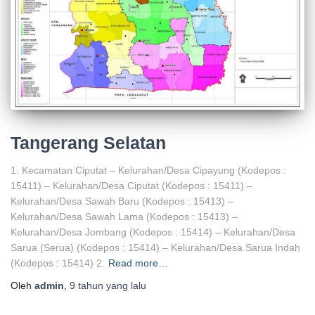
Tangerang Selatan
1. Kecamatan Ciputat – Kelurahan/Desa Cipayung (Kodepos :
15411) – Kelurahan/Desa Ciputat (Kodepos : 15411) –
Kelurahan/Desa Sawah Baru (Kodepos : 15413) –
Kelurahan/Desa Sawah Lama (Kodepos : 15413) –
Kelurahan/Desa Jombang (Kodepos : 15414) – Kelurahan/Desa
Sarua (Serua) (Kodepos : 15414) – Kelurahan/Desa Sarua Indah
(Kodepos : 15414) 2.
Read more…
Oleh
admin
,
9 tahun
yang lalu