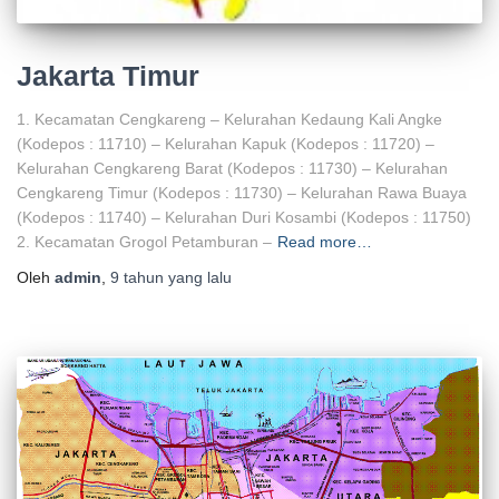
Jakarta Timur
1. Kecamatan Cengkareng – Kelurahan Kedaung Kali Angke
(Kodepos : 11710) – Kelurahan Kapuk (Kodepos : 11720) –
Kelurahan Cengkareng Barat (Kodepos : 11730) – Kelurahan
Cengkareng Timur (Kodepos : 11730) – Kelurahan Rawa Buaya
(Kodepos : 11740) – Kelurahan Duri Kosambi (Kodepos : 11750)
2. Kecamatan Grogol Petamburan –
Read more…
Oleh
admin
,
9 tahun
yang lalu