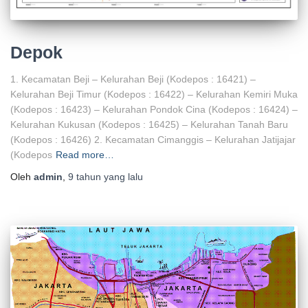
Depok
1. Kecamatan Beji – Kelurahan Beji (Kodepos : 16421) –
Kelurahan Beji Timur (Kodepos : 16422) – Kelurahan Kemiri Muka
(Kodepos : 16423) – Kelurahan Pondok Cina (Kodepos : 16424) –
Kelurahan Kukusan (Kodepos : 16425) – Kelurahan Tanah Baru
(Kodepos : 16426) 2. Kecamatan Cimanggis – Kelurahan Jatijajar
(Kodepos
Read more…
Oleh
admin
,
9 tahun
yang lalu