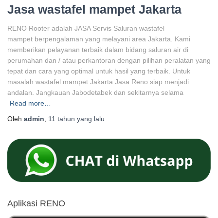
Jasa wastafel mampet Jakarta
RENO Rooter adalah JASA Servis Saluran wastafel
mampet berpengalaman yang melayani area Jakarta. Kami
memberikan pelayanan terbaik dalam bidang saluran air di
perumahan dan / atau perkantoran dengan pilihan peralatan yang
tepat dan cara yang optimal untuk hasil yang terbaik. Untuk
masalah wastafel mampet Jakarta Jasa Reno siap menjadi
andalan. Jangkauan Jabodetabek dan sekitarnya selama
Read more…
Oleh
admin
,
11 tahun
yang lalu
Aplikasi RENO