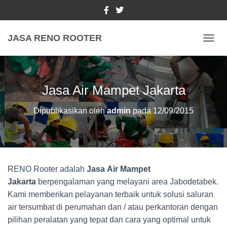
JASA RENO ROOTER
TOGGL
Jasa Air Mampet Jakarta
Dipublikasikan oleh
admin
pada
12/09/2015
RENO Rooter adalah
Jasa Air Mampet
Jakarta
berpengalaman yang melayani area Jabodetabek.
Kami memberikan pelayanan terbaik untuk solusi saluran
air tersumbat di perumahan dan / atau perkantoran dengan
pilihan peralatan yang tepat dan cara yang optimal untuk