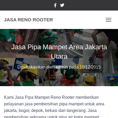
JASA RENO ROOTER
TOGGL
Jasa Pipa Mampet Area Jakarta
Utara
Dipublikasikan oleh
admin
pada
10/12/2015
Kami Jasa Pipa Mampet Reno Rooter memberikan
pelayanan jasa pembersihan pipa mampet untuk area
jakarta, bogor, depok, bekasi dan tangerang. Jasa
pembersihan seksama untuk pipa air kotor mampet