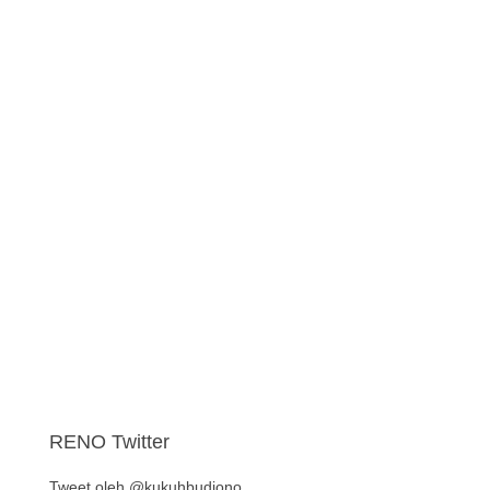
RENO Twitter
Tweet oleh @kukuhbudiono