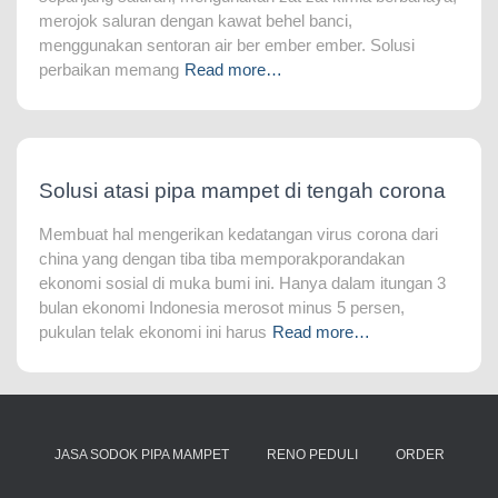
merojok saluran dengan kawat behel banci,
menggunakan sentoran air ber ember ember. Solusi
perbaikan memang
Read more…
Solusi atasi pipa mampet di tengah corona
Membuat hal mengerikan kedatangan virus corona dari
china yang dengan tiba tiba memporakporandakan
ekonomi sosial di muka bumi ini. Hanya dalam itungan 3
bulan ekonomi Indonesia merosot minus 5 persen,
pukulan telak ekonomi ini harus
Read more…
JASA SODOK PIPA MAMPET
RENO PEDULI
ORDER