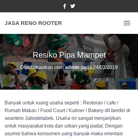
JASA RENO ROOTER
TOGGL
Resiko Pipa Mampet
Dipublikasikan oleh
admin
pada
24/03/2019
Banyak untuk ruang usaha seperti : Restoran / cafe /
Rumah Makan / Food Court / Kuliner / Bakery dll berdiri di
seantero Jabodetabek. Usaha ini sangat menjanjikan
untuk masyarakat kota dan urban yang padat. Dengan
asumsi bahwa konsumen yang banyak maka orientasi