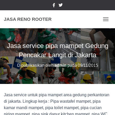
JASA RENO ROOTER
TOGGL
Jasa service pipa mampet Gedung
Pencakar Langit di Jakarta
Dipublikasikan oleh
admin
pada
09/11/2015
Jasa service untuk pipa mampet area gedung perkantoran
di jakarta. Lingkup kerja : Pipa wastafel mampet, pipa
kamar mandi mampet, pipa toilet mampet, pipa cucian
piring mampet, pipa sink dapur kitchen mampet, pipa WC