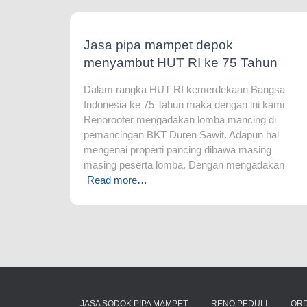
Jasa pipa mampet depok
menyambut HUT RI ke 75 Tahun
Dalam rangka HUT RI kemerdekaan Bangsa
Indonesia ke 75 Tahun maka dengan ini kami
Renorooter mengadakan lomba mancing di
pemancingan BKT Duren Sawit. Adapun hal
mengenai properti pancing dibawa masing
masing peserta lomba. Dengan mengadakan
Read more…
JASA SODOK PIPA MAMPET
RENO PEDULI
OR