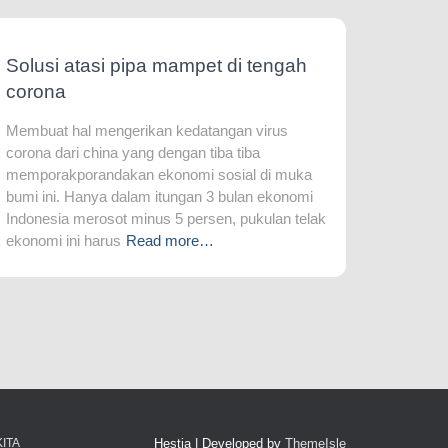
Solusi atasi pipa mampet di tengah
corona
Membuat hal mengerikan kedatangan virus
corona dari china yang dengan tiba tiba
memporakporandakan ekonomi sosial di muka
bumi ini. Hanya dalam itungan 3 bulan ekonomi
Indonesia merosot minus 5 persen, pukulan telak
ekonomi ini harus
Read more…
ITA
Hestia | Developed by
ThemeIsle