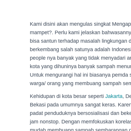
Kami disini akan mengulas singkat Mengap
mampet?. Perlu kami jelaskan bahwasannya
bisa santun terhadap masalah lingkungan d
berkembang salah satunya adalah Indonesia
people nya banyak yang tidak menyadari ar
kota yang dihuninya banyak sampah menum
Untuk mengurangi hal ini biasanya pemda
warga/ orang yang membuang sampah se
Kehidupan di kota besar seperti
Jakarta
, D
Bekasi pada umumnya sangat keras. Karena
padat penduduknya bersosialisasi dan bekerj
jam nonstop. Dengan memfokuskan korelas
mudah membuang sampah sembarangan dan 