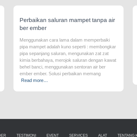
Perbaikan saluran mampet tanpa air
ber ember
Menggunakan cara lama dalam memperbaiki
pipa mampet adalah kuno seperti : membongkar
pipa sepanjang saluran, mengunakan zat zat
kimia berbahaya, merojok saluran dengan kawat
behel banci, menggunakan sentoran air ber
ember ember. Solusi perbaikan memang
Read more…
DER
TESTIMONI
EVENT
SERVICES
ALAT
TENTANG K