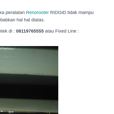
ika peralatan
Renorooter
RIDGID tidak mampu
abkan hal hal diatas.
tek di :
08119765555
atau Fixed Line :