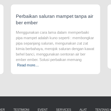
Perbaikan saluran mampet tanpa air
ber ember
Menggunakan cara lama dalam memperbaiki
pipa mampet adalah kuno seperti : membongkar
pipa sepanjang saluran, mengunakan zat zat
kimia berbahaya, merojok saluran dengan kawat
behel banci, menggunakan sentoran air ber
ember ember. Solusi perbaikan memang
Read more…
DER
TESTIMONI
EVENT
SERVICES
ALAT
TENTANG K