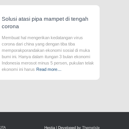
Solusi atasi pipa mampet di tengah
corona
Membuat hal mengerikan kedatangan virus
corona dari china yang dengan tiba tiba
memporakporandakan ekonomi sosial di muka
bumi ini. Hanya dalam itungan 3 bulan ekonomi
Indonesia merosot minus 5 persen, pukulan telak
ekonomi ini harus
Read more…
ITA
Hestia | Developed by
ThemeIsle