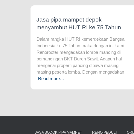
Jasa pipa mampet depok
menyambut HUT RI ke 75 Tahun
Dalam rangka HUT RI kemerdekaan Bangsa
Indonesia ke 75 Tahun maka dengan ini kami
Renorooter mengadakan lomba mancing di
pemancingan BKT Duren Sawit. Adapun hal
mengenai properti pancing dibawa masing
masing peserta lomba. Dengan mengadakan
Read more…
JASA SODOK PIPA MAMPET
RENO PEDULI
OR