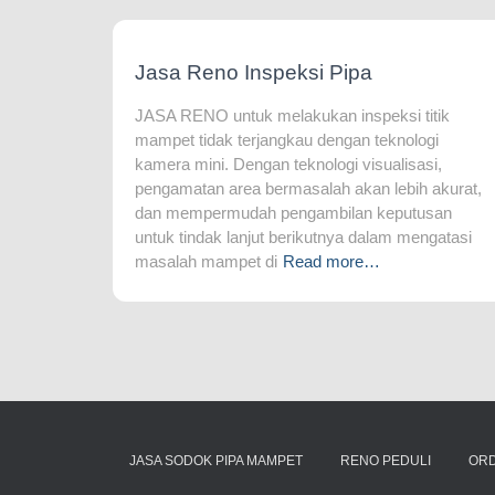
Jasa Reno Inspeksi Pipa
JASA RENO untuk melakukan inspeksi titik
mampet tidak terjangkau dengan teknologi
kamera mini. Dengan teknologi visualisasi,
pengamatan area bermasalah akan lebih akurat,
dan mempermudah pengambilan keputusan
untuk tindak lanjut berikutnya dalam mengatasi
masalah mampet di
Read more…
JASA SODOK PIPA MAMPET
RENO PEDULI
OR