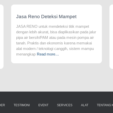
Jasa Reno Deteksi Mampet
JASA RENO untuk mendeteksi titik mampet
dengan lebih akurat, bisa diaplikasikan pada jalur
pipa air bersih/PAM atau pada mesin pompa air
tanah. Praktis dan ekonomis karena memakai
alat modern / teknologi canggih, sistem mampu
menangkap
Read more…
DER
TESTIMONI
EVENT
SERVICES
ALAT
TENTANG K