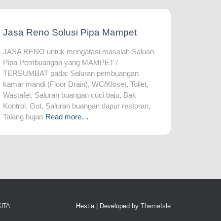
Jasa Reno Solusi Pipa Mampet
JASA RENO untuk mengatasi masalah Saluan
Pipa Pembuangan yang MAMPET /
TERSUMBAT pada: Saluran pembuangan
kamar mandi (Floor Drain), WC/Kloset, Toilet,
Wastafel, Saluran buangan cuci baju, Bak
Kontrol, Got, Saluran buangan dapur restoran,
Talang hujan
Read more…
ITA
Hestia | Developed by
ThemeIsle