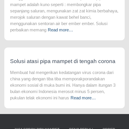
mampet adalah kuno seperti : membongkar pipa
sepanjang saluran, mengunakan zat zat kimia berbahaya,
merojok saluran dengan kawat behel banci,
menggunakan sentoran air ber ember ember. Solusi
perbaikan memang
Read more…
Solusi atasi pipa mampet di tengah corona
Membuat hal mengerikan kedatangan virus corona dari
china yang dengan tiba tiba memporakporandakan
ekonomi sosial di muka bumi ini. Hanya dalam itungan 3
bulan ekonomi Indonesia merosot minus 5 persen,
pukulan telak ekonomi ini harus
Read more…