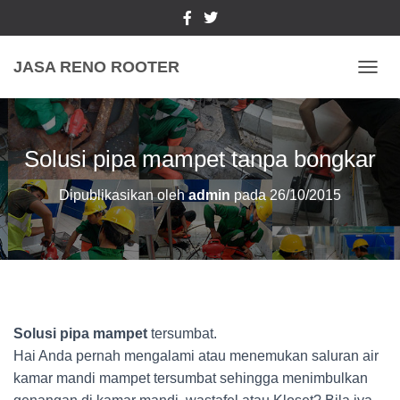
JASA RENO ROOTER
TOGGL
Solusi pipa mampet tanpa bongkar
Dipublikasikan oleh
admin
pada
26/10/2015
Solusi pipa mampet
tersumbat.
Hai Anda pernah mengalami atau menemukan saluran air
kamar mandi mampet tersumbat sehingga menimbulkan