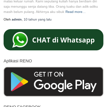
malas keluar rumah. Kami sepulang kuliah hanya berdiam diri
saja menunggu senja datang tiba. Orang tuaku dan adik-adiku
masih belum pulang. Akhirnya aku sibuk
Read more…
Oleh
admin
,
10 tahun
yang lalu
Aplikasi RENO
RENO FACEBOOK