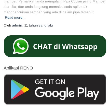
mampet Pernahkah anda mengalami Pipa Cucian piring Mampet
tiba-tiba, dan anda langsung memakai soda api untuk
menghancurkan sampah yang ada di dalam pipa tersebut.
Read more…
Oleh
admin
,
11 tahun
yang lalu
Aplikasi RENO