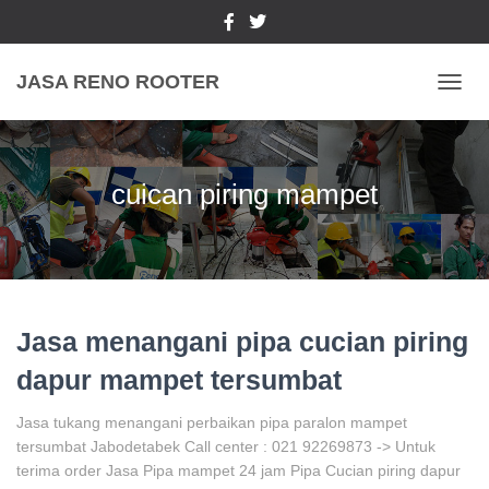
JASA RENO ROOTER
TOGGL
cuican piring mampet
Jasa menangani pipa cucian piring
dapur mampet tersumbat
Jasa tukang menangani perbaikan pipa paralon mampet
tersumbat Jabodetabek Call center : 021 92269873 -> Untuk
terima order Jasa Pipa mampet 24 jam Pipa Cucian piring dapur