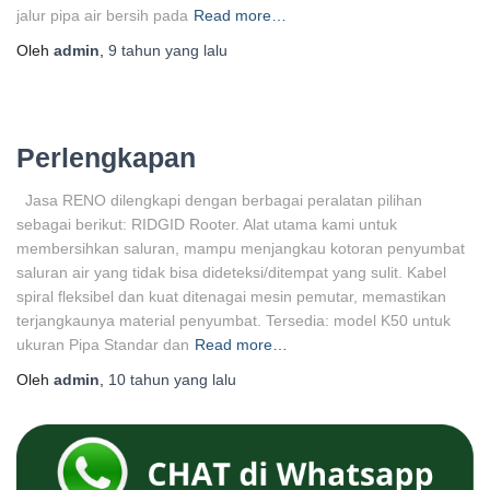
jalur pipa air bersih pada
Read more…
Oleh
admin
,
9 tahun
yang lalu
Perlengkapan
Jasa RENO dilengkapi dengan berbagai peralatan pilihan
sebagai berikut: RIDGID Rooter. Alat utama kami untuk
membersihkan saluran, mampu menjangkau kotoran penyumbat
saluran air yang tidak bisa dideteksi/ditempat yang sulit. Kabel
spiral fleksibel dan kuat ditenagai mesin pemutar, memastikan
terjangkaunya material penyumbat. Tersedia: model K50 untuk
ukuran Pipa Standar dan
Read more…
Oleh
admin
,
10 tahun
yang lalu