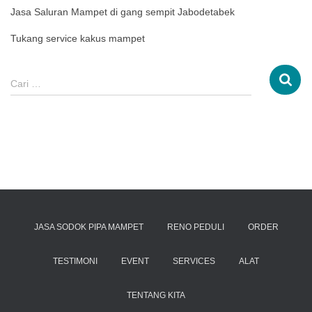
Jasa Saluran Mampet di gang sempit Jabodetabek
Tukang service kakus mampet
Cari …
JASA SODOK PIPA MAMPET
RENO PEDULI
ORDER
TESTIMONI
EVENT
SERVICES
ALAT
TENTANG KITA