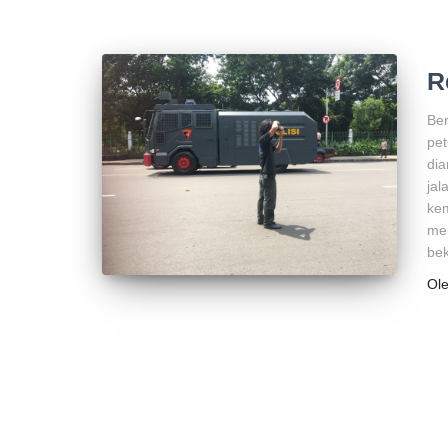
R
Ber
pet
dia
jal
kem
me
be
Ol