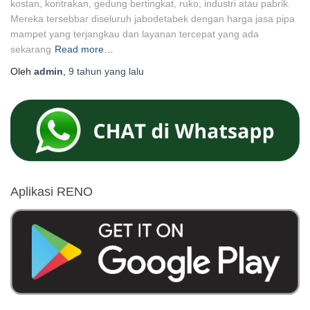
kostan, kontrakan, gedung bertingkat, ruko, industri atau pabrik.
Mereka tersebbar diseluruh jabodetabek dengan harga jasa pipa
mampet yang terjangkau dan layanan tercepat yang ada
sekarang
Read more…
Oleh
admin
,
9 tahun
yang lalu
Aplikasi RENO