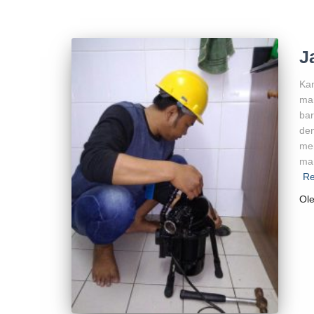
J
Kam
mam
ba
den
mem
mam
R
Ol