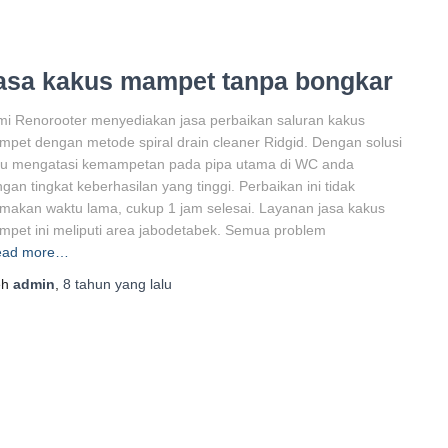
asa kakus mampet tanpa bongkar
i Renorooter menyediakan jasa perbaikan saluran kakus
pet dengan metode spiral drain cleaner Ridgid. Dengan solusi
ru mengatasi kemampetan pada pipa utama di WC anda
gan tingkat keberhasilan yang tinggi. Perbaikan ini tidak
akan waktu lama, cukup 1 jam selesai. Layanan jasa kakus
pet ini meliputi area jabodetabek. Semua problem
ead more…
eh
admin
,
8 tahun
yang lalu