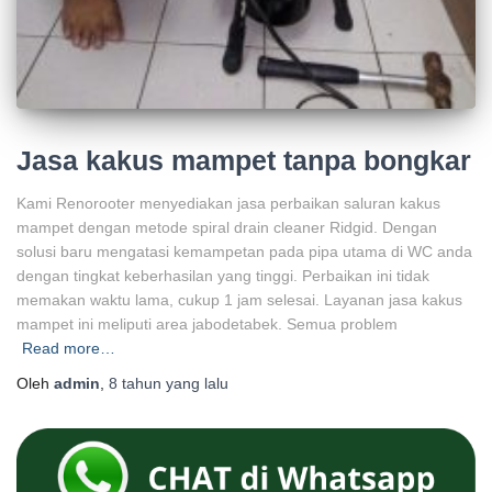
Jasa kakus mampet tanpa bongkar
Kami Renorooter menyediakan jasa perbaikan saluran kakus
mampet dengan metode spiral drain cleaner Ridgid. Dengan
solusi baru mengatasi kemampetan pada pipa utama di WC anda
dengan tingkat keberhasilan yang tinggi. Perbaikan ini tidak
memakan waktu lama, cukup 1 jam selesai. Layanan jasa kakus
mampet ini meliputi area jabodetabek. Semua problem
Read more…
Oleh
admin
,
8 tahun
yang lalu