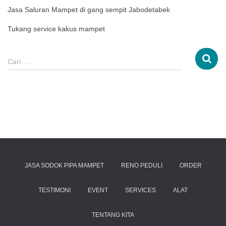
Jasa Saluran Mampet di gang sempit Jabodetabek
Tukang service kakus mampet
Cari …
JASA SODOK PIPA MAMPET
RENO PEDULI
ORDER
TESTIMONI
EVENT
SERVICES
ALAT
TENTANG KITA