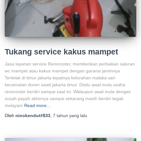
Tukang service kakus mampet
Jasa layanan service Renorooter, memberikan perbaikan saluran
wc mampet atau kakus mampet dengan garansi jaminnya.
Terletak di timur jakarta tepatnya kelurahan malaka sari
kecamatan duren sawit jakarta timur. Disitu awal mula usaha
renorooter berdiri sampai saat ini. Walaupun awal mula dengan
susah payah akhirnya sampai sekarang masih berdiri tegak
melayani
Read more…
Oleh
ninokendut#$33
,
7 tahun
yang lalu