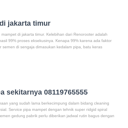
i jakarta timur
mampet di jakarta timur. Kelebihan dari Renorooter adalah
hasil 99% proses eksekusinya. Kenapa 99% karena ada faktor
or semen di sengaja dimasukan kedalam pipa, batu keras
a sekitarnya 08119765555
ahaan yang sudah lama berkecimpung dalam bidang cleaning
ial. Service pipa mampet dengan tehnik super ridgid spiral
emen gedung pabrik perlu diberikan jadwal rutin bagus dengan