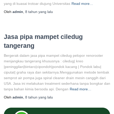
yang di kuasai trotoar diujung Universitas
Read more…
Oleh
admin
,
8 tahun
yang lalu
Jasa pipa mampet ciledug
tangerang
Bergerak dalam jasa pipa mampet ciledug pelopor renorooter
menjangkau tangerang khususnya : ciledug| kreo
|peninggilan|bintaro|cipondoh|pondok kacang | Pondok labu|
ciputat| graha raya dan sekitarnya.Menggunakan metode tembak
semprot air pompa juga spiral cleaner drain mesin canggih dari
USA. Jasa ini melakukan treatment sederhana tanpa bongkar dan
tanpa bahan kimia bersoda api. Dengan
Read more…
Oleh
admin
,
8 tahun
yang lalu