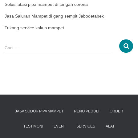
Solusi atasi pipa mampet di tengah corona
Jasa Saluran Mampet di gang sempit Jabodetabek
Tukang service kakus mampet
Cari …
JASA SODOK PIPA MAMPET
RENO PEDULI
ORDER
TESTIMONI
EVENT
SERVICES
ALAT