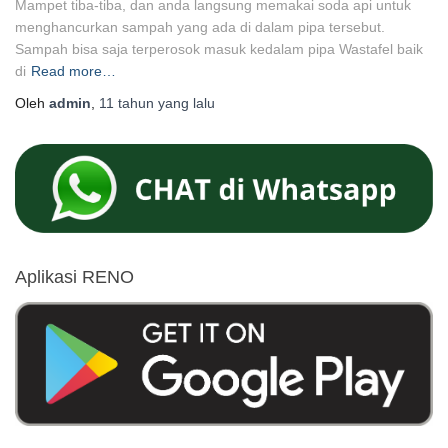
Mampet tiba-tiba, dan anda langsung memakai soda api untuk
menghancurkan sampah yang ada di dalam pipa tersebut.
Sampah bisa saja terperosok masuk kedalam pipa Wastafel baik
di
Read more…
Oleh
admin
,
11 tahun
yang lalu
Aplikasi RENO