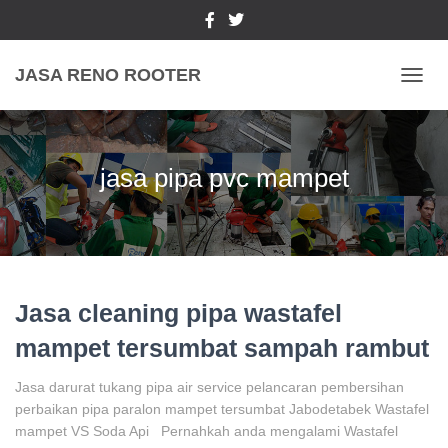
JASA RENO ROOTER
TOGGL
jasa pipa pvc mampet
Jasa cleaning pipa wastafel
mampet tersumbat sampah rambut
Jasa darurat tukang pipa air service pelancaran pembersihan
perbaikan pipa paralon mampet tersumbat Jabodetabek Wastafel
mampet VS Soda Api Pernahkah anda mengalami Wastafel