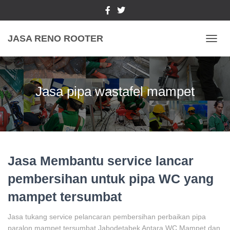
JASA RENO ROOTER
TOGGL
Jasa pipa wastafel mampet
Jasa Membantu service lancar
pembersihan untuk pipa WC yang
mampet tersumbat
Jasa tukang service pelancaran pembersihan perbaikan pipa
paralon mampet tersumbat Jabodetabek Antara WC Mampet dan