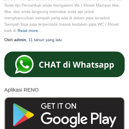
Soda Api Pernahkah anda mengalami Wc | Kloset Mampet tiba-
tiba, dan anda langsung memakai soda api untuk
menghancurkan sampah yang ada di dalam pipa tersebut.
Sampah bisa saja terperosok masuk kedalam pipa WC / Kloset
baik di
Read more…
Oleh
admin
,
11 tahun
yang lalu
Aplikasi RENO