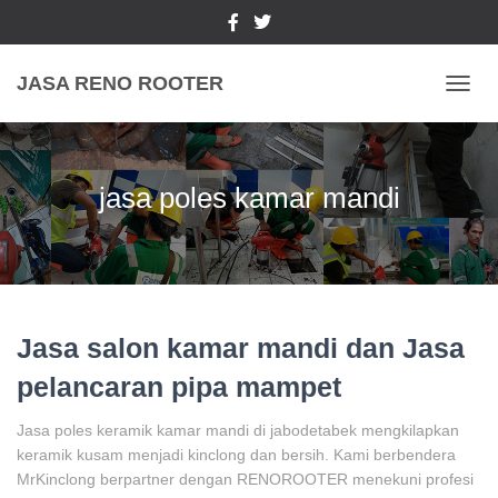
JASA RENO ROOTER
TOGGL
jasa poles kamar mandi
Jasa salon kamar mandi dan Jasa
pelancaran pipa mampet
Jasa poles keramik kamar mandi di jabodetabek mengkilapkan
keramik kusam menjadi kinclong dan bersih. Kami berbendera
MrKinclong berpartner dengan RENOROOTER menekuni profesi