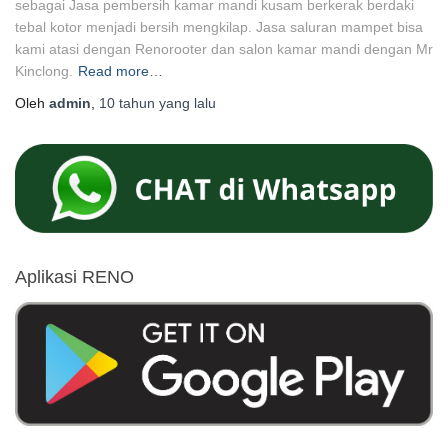
sebagai Jasa pembersih kamar mandi kusam berkerak berdaki
tebal kotor menjadi bersih mengkilap. Jasa saluran mampet bisa
kami atasi dengan Renorooter dan salon kamar mandi dengan Mr
Kinclong.
Read more…
Oleh
admin
,
10 tahun
yang lalu
Aplikasi RENO