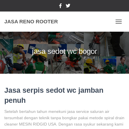
JASA RENO ROOTER
TOGGL
jasa sedot wc bogor
Jasa serpis sedot wc jamban
penuh
Setelah bertahun tahun menekuni jasa service saluran air
tersumbat dengan teknik tanpa bongkar pakai metode spiral drain
cleaner MESIN RIDGID USA. Dengan rasa syukur sekarang kami