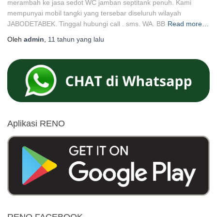
merambah ke jasa sedot WC jamban septitank penuh. Kami
mempunyai mobil tangki yang tersebar diseluruh wilayah
JABODETABEK. Tinggal hubungi call . sms. WA. BB
Read more…
Oleh
admin
,
11 tahun
yang lalu
Aplikasi RENO
RENO FACEBOOK