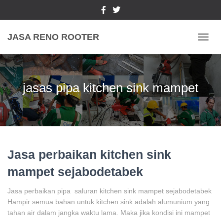
JASA RENO ROOTER
TOGGL
jasas pipa kitchen sink mampet
Jasa perbaikan kitchen sink
mampet sejabodetabek
Jasa perbaikan pipa saluran kitchen sink mampet sejabodetabek
Hampir semua bahan untuk kitchen sink adalah alumunium yang
tahan air dalam jangka waktu lama. Maka jika kondisi ini mampet