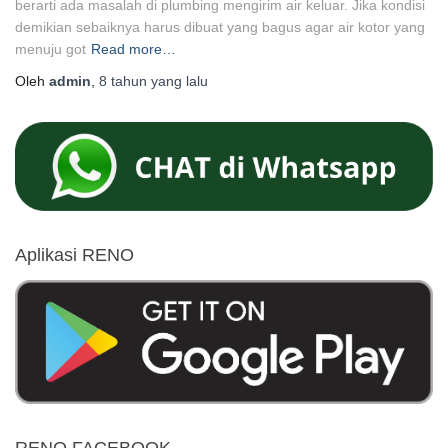
berarti ada masalah di plumbing mengirim air keluar. Jika kondisi
demikian sebaiknya harus dibuat yang bagus agar air kotor yang
menuju got
Read more…
Oleh
admin
,
8 tahun
yang lalu
Aplikasi RENO
RENO FACEBOOK