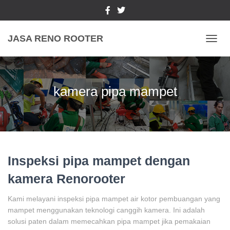
JASA RENO ROOTER
TOGGL
kamera pipa mampet
Inspeksi pipa mampet dengan
kamera Renorooter
Kami melayani inspeksi pipa mampet air kotor pembuangan yang
mampet menggunakan teknologi canggih kamera. Ini adalah
solusi paten dalam memecahkan pipa mampet jika pemakaian