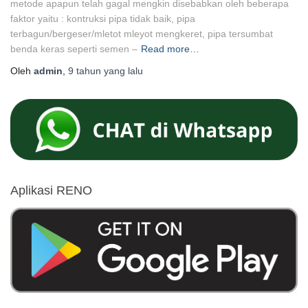
metode apapun telah gagal mengkin disebabkan oleh beberapa
faktor yaitu : kontruksi pipa tidak baik, pipa
terbagun/bergeser/mletot mleyot mengkeret, pipa tersumbat
benda keras seperti semen –
Read more…
Oleh
admin
,
9 tahun
yang lalu
Aplikasi RENO