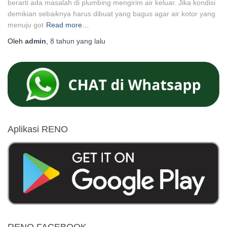
berarti ada masalah di plumbing mengirim air keluar. Jika kondisi
demikian sebaiknya harus dibuat yang bagus agar air kotor yang
menuju got
Read more…
Oleh
admin
,
8 tahun
yang lalu
Aplikasi RENO
RENO FACEBOOK