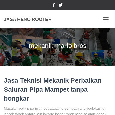
JASA RENO ROOTER
TOGGL
mekanik mario bros
Jasa Teknisi Mekanik Perbaikan
Saluran Pipa Mampet tanpa
bongkar
Masalah pelik pipa mampet atawa tersumbat yang berlokasi di
jabodetabek antara lain jakarte bogor tangerang selatan depok