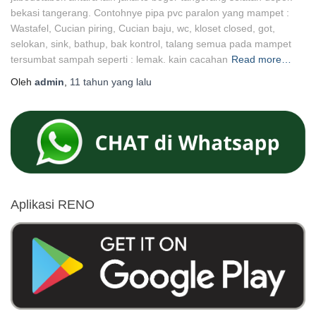
bekasi tangerang. Contohnye pipa pvc paralon yang mampet :
Wastafel, Cucian piring, Cucian baju, wc, kloset closed, got,
selokan, sink, bathup, bak kontrol, talang semua pada mampet
tersumbat sampah seperti : lemak. kain cacahan
Read more…
Oleh
admin
,
11 tahun
yang lalu
Aplikasi RENO