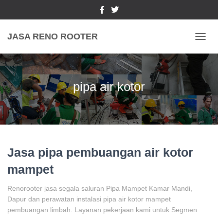
JASA RENO ROOTER
TOGGL
pipa air kotor
Jasa pipa pembuangan air kotor
mampet
Renorooter jasa segala saluran Pipa Mampet Kamar Mandi,
Dapur dan perawatan instalasi pipa air kotor mampet
pembuangan limbah. Layanan pekerjaan kami untuk Segmen