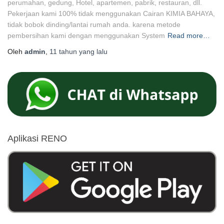
perumahan, gedung, Hotel, apartemen, pabrik, restauran, dll.
Pekerjaan kami 100% tidak menggunakan Cairan KIMIA BAHAYA,
tidak bobok dinding/lantai rumah anda. karena metode
pembersihan kami dengan menggunakan System
Read more…
Oleh
admin
,
11 tahun
yang lalu
Aplikasi RENO