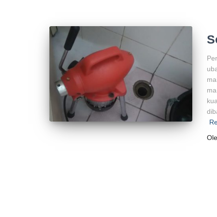
S
Pe
ub
mak
man
kua
dib
R
Ol