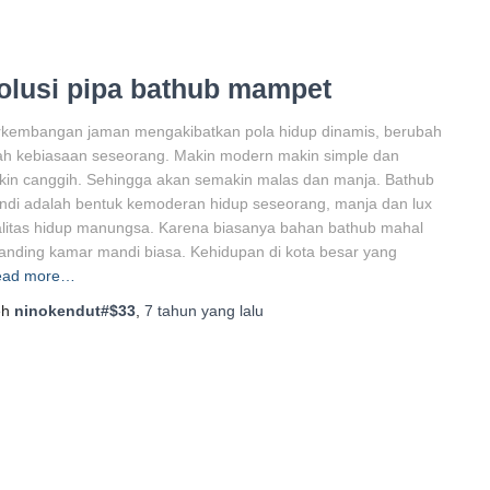
olusi pipa bathub mampet
rkembangan jaman mengakibatkan pola hidup dinamis, berubah
ah kebiasaan seseorang. Makin modern makin simple dan
in canggih. Sehingga akan semakin malas dan manja. Bathub
di adalah bentuk kemoderan hidup seseorang, manja dan lux
litas hidup manungsa. Karena biasanya bahan bathub mahal
anding kamar mandi biasa. Kehidupan di kota besar yang
ead more…
eh
ninokendut#$33
,
7 tahun
yang lalu