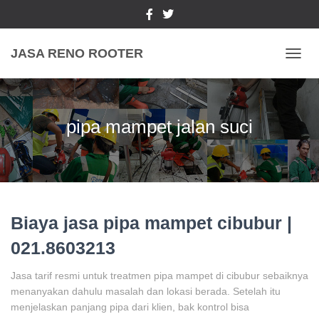
JASA RENO ROOTER
TOGGL
pipa mampet jalan suci
Biaya jasa pipa mampet cibubur |
021.8603213
Jasa tarif resmi untuk treatmen pipa mampet di cibubur sebaiknya
menanyakan dahulu masalah dan lokasi berada. Setelah itu
menjelaskan panjang pipa dari klien, bak kontrol bisa