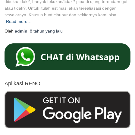
dibuka/tidak?, banyak tekukan/tidak? pipa di ujung terendam got
atau tidak?. Untuk itulah estimasi akan terealiasasi dengan
sewajarnya. Khusus buat cibubur dan sekitarnya kami bisa
Read more…
Oleh
admin
,
8 tahun
yang lalu
Aplikasi RENO