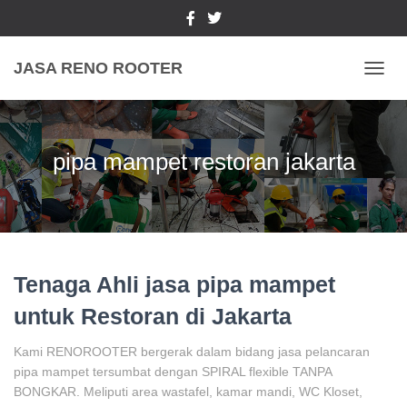
JASA RENO ROOTER
TOGGL
pipa mampet restoran jakarta
Tenaga Ahli jasa pipa mampet
untuk Restoran di Jakarta
Kami RENOROOTER bergerak dalam bidang jasa pelancaran
pipa mampet tersumbat dengan SPIRAL flexible TANPA
BONGKAR. Meliputi area wastafel, kamar mandi, WC Kloset,