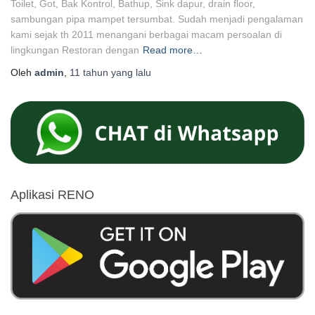
Toilet, Got, Bak Kontrol, Bathup, Sink dapur, drain floor,
sambungan pipa mampet tersumbat. Sudah menjadi pengalaman
kami sejak th 2011 menangani berbagai macam persoalan di
lingkungan Restoran dengan
Read more…
Oleh
admin
,
11 tahun
yang lalu
Aplikasi RENO