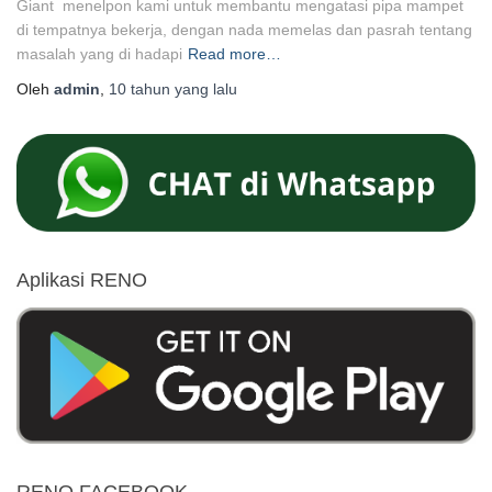
Giant menelpon kami untuk membantu mengatasi pipa mampet
di tempatnya bekerja, dengan nada memelas dan pasrah tentang
masalah yang di hadapi
Read more…
Oleh
admin
,
10 tahun
yang lalu
Aplikasi RENO
RENO FACEBOOK