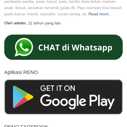
pembalut wanita, pasir, lumut, batu, kerikil, bola bekel, mainan
anak, tissue, pecahan keramik gelas dll. Pipa mampet bisa terjadi
pada kamar mandi, wastafel, cucian piring, wc
Read more…
Oleh
admin
,
11 tahun
yang lalu
Aplikasi RENO
RENO FACEBOOK