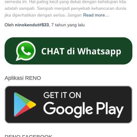
semesta ini. Hal paling kecil yang dekat dengan kehidupan kita
adalah sampah. Sampah menjadi penyebab kehancuran dunia
jika diperhatikan dengan serius. Jangan
Read more…
Oleh
ninokendut#$33
,
7 tahun
yang lalu
Aplikasi RENO
RENO FACEBOOK