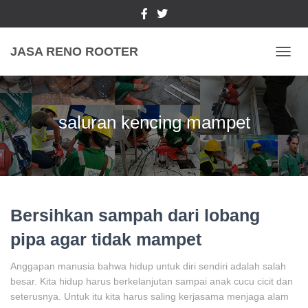
JASA RENO ROOTER
TOGGL
saluran kencing mampet
Bersihkan sampah dari lobang
pipa agar tidak mampet
Anggapan manusia bahwa hidup untuk diri sendiri adalah salah
besar. Kita hidup harus berkelanjutan sampai anak cucu cicit dan
seterusnya. Untuk itu kita harus saling kerjasama menjaga alam