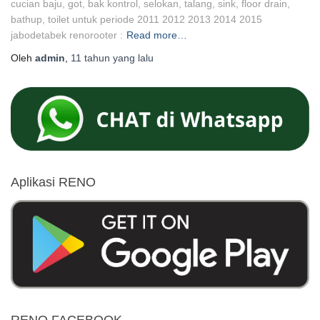
cucian baju, got, bak kontrol, selokan, talang, sink, floor drain,
bathup, toilet untuk periode 2011 2012 2013 2014 2015
jabodetabek renorooter :
Read more…
Oleh
admin
,
11 tahun
yang lalu
Aplikasi RENO
RENO FACEBOOK