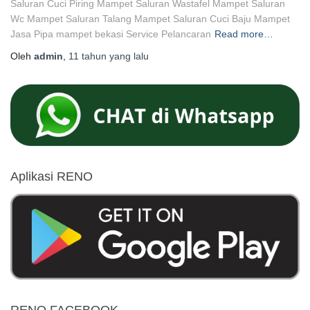
Saluran Cuci Piring Mampet Saluran Wastafel Mampet Saluran
Wc Mampet Saluran Talang Mampet Saluran Cuci Baju Mampet
Jasa Pipa mampet bekasi Service Pelancaran
Read more…
Oleh
admin
,
11 tahun
yang lalu
Aplikasi RENO
RENO FACEBOOK