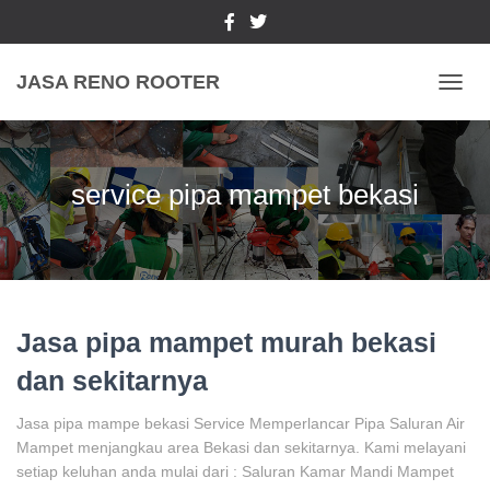
JASA RENO ROOTER
TOGGL
service pipa mampet bekasi
Jasa pipa mampet murah bekasi
dan sekitarnya
Jasa pipa mampe bekasi Service Memperlancar Pipa Saluran Air
Mampet menjangkau area Bekasi dan sekitarnya. Kami melayani
setiap keluhan anda mulai dari : Saluran Kamar Mandi Mampet