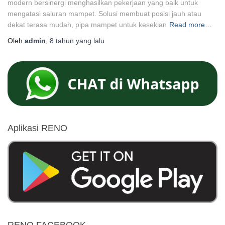
modern bersinergi menghasilkan pekerjaan yang baik untuk
mengatasi saluran mampet. Solusi membuat posisi jauh atau
dekat terasa mudah, pipa mampet untuk kesekian
Read more…
Oleh
admin
,
8 tahun
yang lalu
Aplikasi RENO
RENO FACEBOOK