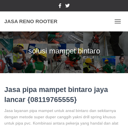
JASA RENO ROOTER
TOGGL
solusi mampet bintaro
Jasa pipa mampet bintaro jaya
lancar {08119765555}
Jasa layanan pipa mampet untuk areal bintaro dan sekitarnya
dengan metode super duper canggih yakni drill spring khusus
untuk pipa pvc. Kombinasi antara pekerja yang handal dan alat