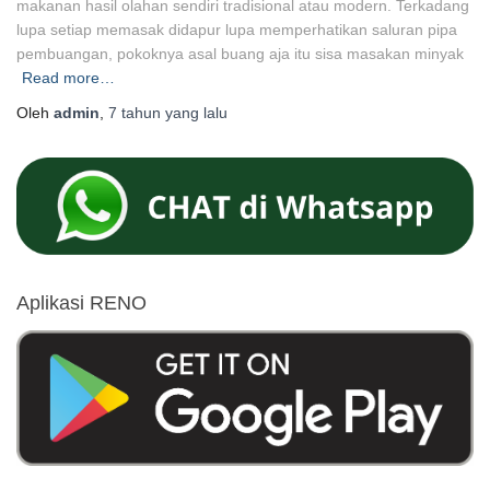
makanan hasil olahan sendiri tradisional atau modern. Terkadang
lupa setiap memasak didapur lupa memperhatikan saluran pipa
pembuangan, pokoknya asal buang aja itu sisa masakan minyak
Read more…
Oleh
admin
,
7 tahun
yang lalu
Aplikasi RENO