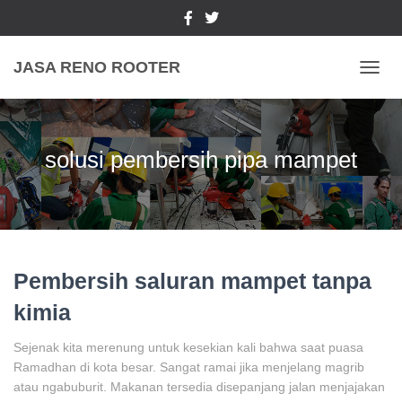
JASA RENO ROOTER
TOGGL
solusi pembersih pipa mampet
Pembersih saluran mampet tanpa
kimia
Sejenak kita merenung untuk kesekian kali bahwa saat puasa
Ramadhan di kota besar. Sangat ramai jika menjelang magrib
atau ngabuburit. Makanan tersedia disepanjang jalan menjajakan