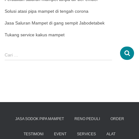
Solusi atasi pipa mampet di tengah corona
Jasa Saluran Mampet di gang sempit Jabodetabek
Tukang service kakus mampet
Cari …
JASA SODOK PIPA MAMPET
RENO PEDULI
ORDER
TESTIMONI
EVENT
SERVICES
ALAT