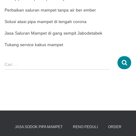
Perbaikan saluran mampet tanpa air ber ember
Solusi atasi pipa mampet di tengah corona
Jasa Saluran Mampet di gang sempit Jabodetabek
Tukang service kakus mampet
Cari …
JASA SODOK PIPA MAMPET
RENO PEDULI
ORDER