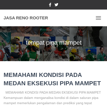
JASA RENO ROOTER
TOGGL
tempat pipa mampet
MEMAHAMI KONDISI PADA
MEDAN EKSEKUSI PIPA MAMPET
MEMAHAMI KONDISI PADA MEDAN EKSEKUSI PIPA MAMPET
Kemampuan dalam menganalisa kondisi di dalam saluran pipa
mampet memerlukan pengalaman dan prediksi yang tepat