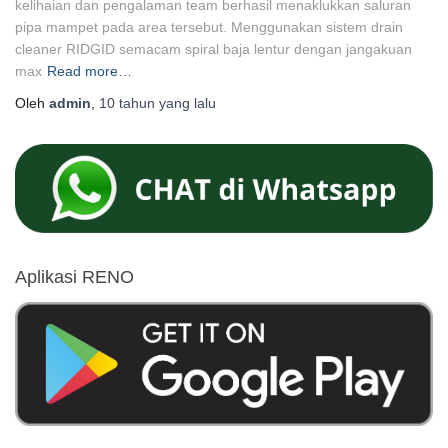
kelihaian dan pengalaman team berhasil menaklukkan saluran
pipa mampet pada area tersebut. Menggunakan sistem drain
cleaner RIDGID semacam spiral baja lentur dengan jangakuan
max
Read more…
Oleh
admin
,
10 tahun
yang lalu
Aplikasi RENO