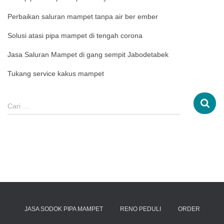
Perbaikan saluran mampet tanpa air ber ember
Solusi atasi pipa mampet di tengah corona
Jasa Saluran Mampet di gang sempit Jabodetabek
Tukang service kakus mampet
Cari …
JASA SODOK PIPA MAMPET
RENO PEDULI
ORDER