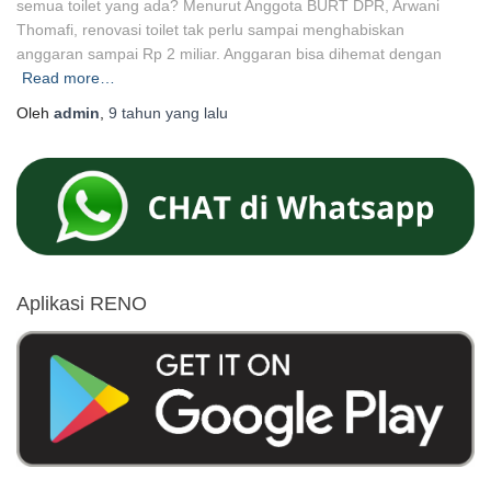
semua toilet yang ada? Menurut Anggota BURT DPR, Arwani
Thomafi, renovasi toilet tak perlu sampai menghabiskan
anggaran sampai Rp 2 miliar. Anggaran bisa dihemat dengan
Read more…
Oleh
admin
,
9 tahun
yang lalu
Aplikasi RENO