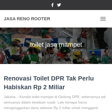
JASA RENO ROOTER
TOGGL
toilet jasa mampet
Renovasi Toilet DPR Tak Perlu
Habiskan Rp 2 Miliar
Jakarta – Kondisi toilet mampet di Gedung DPR, sebenarnya tak
semuanya dalam keadaan rusak. Lalu kenapa harus
menganggarkan dana sebesar Rp 2 miliar untuk mengganti