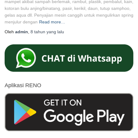
mampet akibat sampah berlemak, rambut, plastik, pembalut, kain,
kotoran bulu anjing/binatang, pasir, kerikil, daun, tutup samphoo,
gelas aqua dll. Penyajian mesin canggih untuk mengulirkan spring
menjulur dengan
Read more…
Oleh
admin
,
8 tahun
yang lalu
Aplikasi RENO