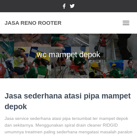
JASA RENO ROOTER
TOGGL
wc mampet depok
Jasa sederhana atasi pipa mampet
depok
Jasa service sederhana atasi pipa tersumbat ter mampet depok
dan sekitarnya. Menggunakan spiral drain cleaner RIDGID
umumnya treatmen paling sederhana mengatasi masalah paralon