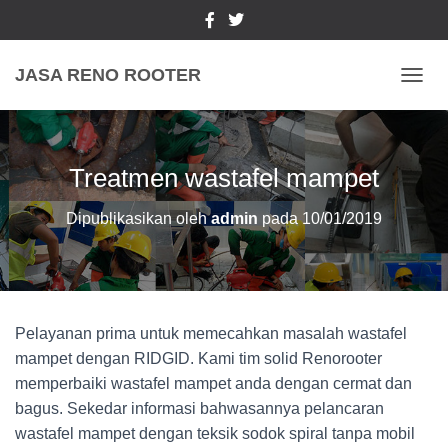
JASA RENO ROOTER
TOGGL
Treatmen wastafel mampet
Dipublikasikan oleh
admin
pada
10/01/2019
Pelayanan prima untuk memecahkan masalah wastafel
mampet dengan RIDGID. Kami tim solid Renorooter
memperbaiki wastafel mampet anda dengan cermat dan
bagus. Sekedar informasi bahwasannya pelancaran
wastafel mampet dengan teksik sodok spiral tanpa mobil