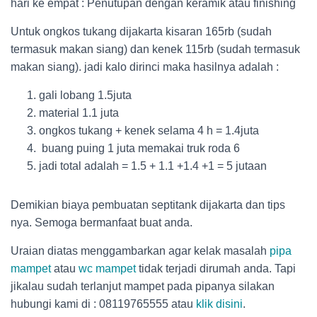
hari ke empat : Penutupan dengan keramik atau finishing
Untuk ongkos tukang dijakarta kisaran 165rb (sudah
termasuk makan siang) dan kenek 115rb (sudah termasuk
makan siang). jadi kalo dirinci maka hasilnya adalah :
gali lobang 1.5juta
material 1.1 juta
ongkos tukang + kenek selama 4 h = 1.4juta
buang puing 1 juta memakai truk roda 6
jadi total adalah = 1.5 + 1.1 +1.4 +1 = 5 jutaan
Demikian biaya pembuatan septitank dijakarta dan tips
nya. Semoga bermanfaat buat anda.
Uraian diatas menggambarkan agar kelak masalah
pipa
mampet
atau
wc mampet
tidak terjadi dirumah anda. Tapi
jikalau sudah terlanjut mampet pada pipanya silakan
hubungi kami di : 08119765555 atau
klik disini
.