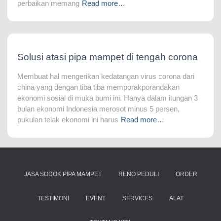
perbaikan memang
Read more…
Solusi atasi pipa mampet di tengah corona
Membuat hal mengerikan kedatangan virus corona dari
china yang dengan tiba tiba memporakporandakan
ekonomi sosial di muka bumi ini. Hanya dalam itungan 3
bulan ekonomi Indonesia merosot minus 5 persen,
pukulan telak ekonomi ini harus
Read more…
JASA SODOK PIPA MAMPET
RENO PEDULI
ORDER
TESTIMONI
EVENT
SERVICES
ALAT