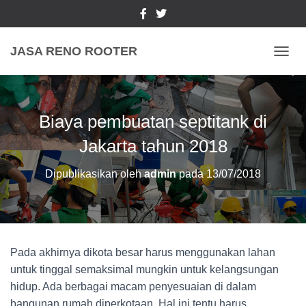
JASA RENO ROOTER
TOGGL
Biaya pembuatan septitank di
Jakarta tahun 2018
Dipublikasikan oleh
admin
pada
13/07/2018
Pada akhirnya dikota besar harus menggunakan lahan
untuk tinggal semaksimal mungkin untuk kelangsungan
hidup. Ada berbagai macam penyesuaian di dalam
bangunan rumah diperkotaan. Hal ini tentu harus